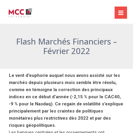
Aller
Navigation
Mai
au
des
Me
contenu
articles
Flash Marchés Financiers –
Février 2022
Le vent d’euphorie auquel nous avons assisté sur les
marchés depuis plusieurs mois semble être révolu,
comme en témoigne la correction des principaux
indices en ce début d’année (-2,15 % pour le CAC40,
-9 % pour le Nasdaq). Ce regain de volatilité s’explique
principalement par les craintes de politiques
monétaires plus restrictives dès 2022 et par des
risques géopolitiques.
Les banques centrales et les gouvernements ont