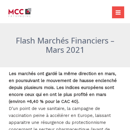
Aller
Navigation
Mai
au
des
Me
contenu
articles
Flash Marchés Financiers –
Mars 2021
Les marchés ont gardé la même direction en mars,
en poursuivant le mouvement de hausse enclenché
depuis plusieurs mois. Les indices européens sont
encore ceux qui en ont le plus profité en mars
(environ +6,40 % pour le CAC 40).
D’un point de vue sanitaire, la campagne de
vaccination peine à accélérer en Europe, laissant
apparaitre une résurgence du protectionnisme
concernant le secteur pharmaceutique (avant de