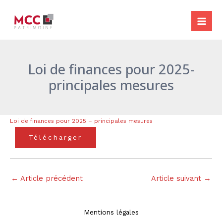
Aller
Navigation
Mai
au
des
Me
contenu
articles
Loi de finances pour 2025-
principales mesures
Loi de finances pour 2025 – principales mesures
Télécharger
←
Article précédent
Article suivant
→
Mentions légales