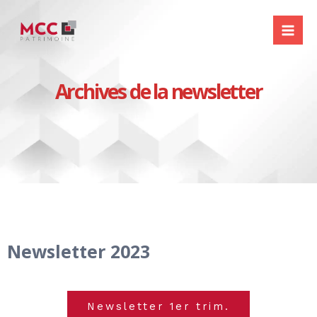
Aller
Mai
au
Me
contenu
Archives de la newsletter
Newsletter 2023
Newsletter 1er trim.