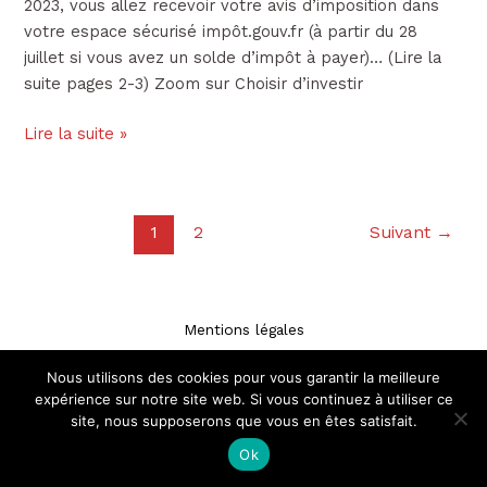
2023, vous allez recevoir votre avis d’imposition dans
votre espace sécurisé impôt.gouv.fr (à partir du 28
juillet si vous avez un solde d’impôt à payer)… (Lire la
suite pages 2-3) Zoom sur Choisir d’investir
Lire la suite »
1
2
Suivant
→
Mentions légales
Plan du site
Nous utilisons des cookies pour vous garantir la meilleure
expérience sur notre site web. Si vous continuez à utiliser ce
site, nous supposerons que vous en êtes satisfait.
©2023 MCC Patrimoine
Ok