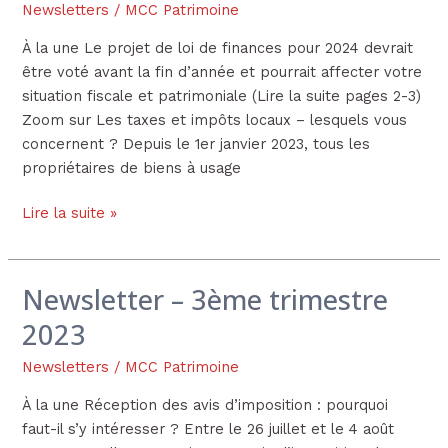
trimestre
Newsletters
/
MCC Patrimoine
2023
À la une Le projet de loi de finances pour 2024 devrait
être voté avant la fin d’année et pourrait affecter votre
situation fiscale et patrimoniale (Lire la suite pages 2-3)
Zoom sur Les taxes et impôts locaux – lesquels vous
concernent ? Depuis le 1er janvier 2023, tous les
propriétaires de biens à usage
Lire la suite »
Newsletter – 3ème trimestre
Newsletter
–
2023
3ème
trimestre
Newsletters
/
MCC Patrimoine
2023
À la une Réception des avis d’imposition : pourquoi
faut-il s’y intéresser ? Entre le 26 juillet et le 4 août