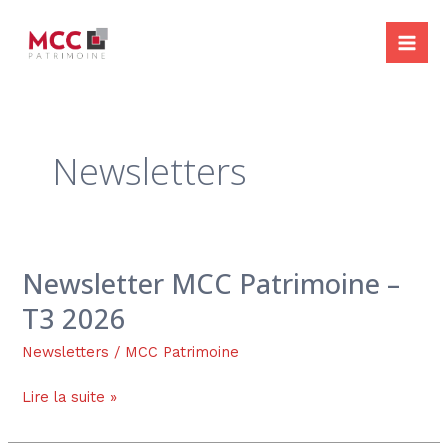
Aller
Pagination
Mai
au
d’article
Me
contenu
Newsletters
Newsletter MCC Patrimoine –
Newsletter
MCC
T3 2026
Patrimoine
–
Newsletters
/
MCC Patrimoine
T3
Lire la suite »
2026