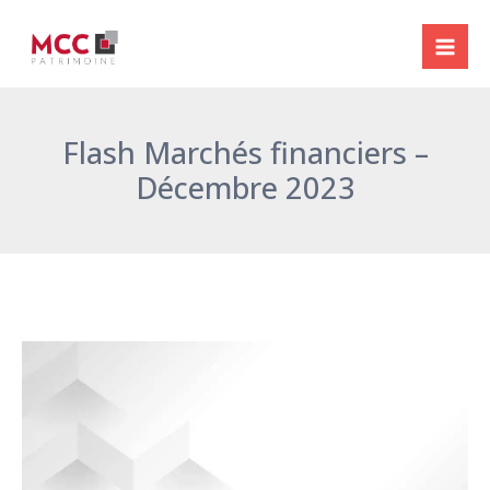
Aller
Navigation
Mai
au
des
Me
contenu
articles
Flash Marchés financiers –
Décembre 2023