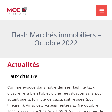
Aller
Navigation
Mai
au
des
Me
contenu
articles
Flash Marchés immobiliers –
Octobre 2022
Actualités
Taux d'usure
Comme évoqué dans notre dernier flash, le taux
d’usure fera bien l’objet d’une réévaluation sans pour
autant que la formule de calcul soit révisée (pour
l’heure…). Ainsi, celui-ci augmentera au 1re octobre
2022, passant de 2,57 % à 3,05 % (pour une durée de