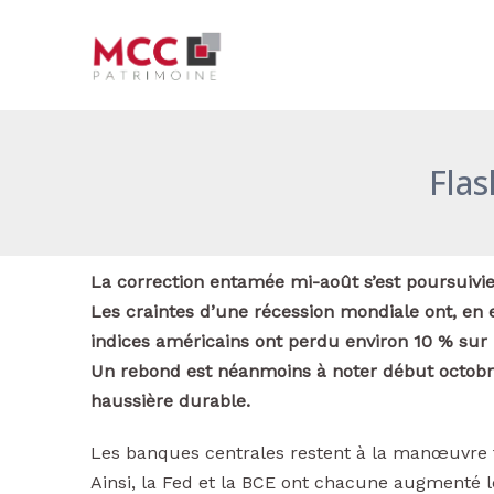
Aller
Navigation
au
des
contenu
articles
Flas
La correction entamée mi-août s’est poursuiv
Les craintes d’une récession mondiale ont, en e
indices américains ont perdu environ 10 % sur 
Un rebond est néanmoins à noter début octobr
haussière durable.
Les banques centrales restent à la manœuvre fa
Ainsi, la Fed et la BCE ont chacune augmenté 