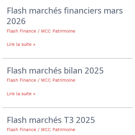
Flash marchés financiers mars
Flash
marchés
2026
financiers
mars
Flash Finance
/
MCC Patrimoine
2026
Lire la suite »
Flash marchés bilan 2025
Flash
marchés
Flash Finance
/
MCC Patrimoine
bilan
2025
Lire la suite »
Flash marchés T3 2025
Flash
marchés
Flash Finance
/
MCC Patrimoine
T3