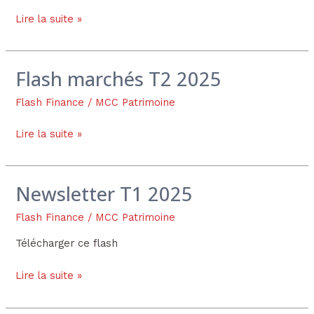
2025
Lire la suite »
Flash marchés T2 2025
Flash
marchés
Flash Finance
/
MCC Patrimoine
T2
2025
Lire la suite »
Newsletter T1 2025
Newsletter
T1
Flash Finance
/
MCC Patrimoine
2025
Télécharger ce flash
Lire la suite »