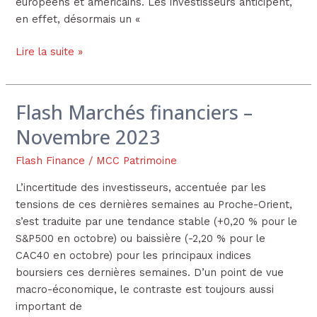
européens et américains. Les investisseurs anticipent,
en effet, désormais un «
Lire la suite »
Flash Marchés financiers –
Flash
Marchés
Novembre 2023
financiers
–
Flash Finance
/
MCC Patrimoine
Novembre
L’incertitude des investisseurs, accentuée par les
2023
tensions de ces dernières semaines au Proche-Orient,
s’est traduite par une tendance stable (+0,20 % pour le
S&P500 en octobre) ou baissière (-2,20 % pour le
CAC40 en octobre) pour les principaux indices
boursiers ces dernières semaines. D’un point de vue
macro-économique, le contraste est toujours aussi
important de