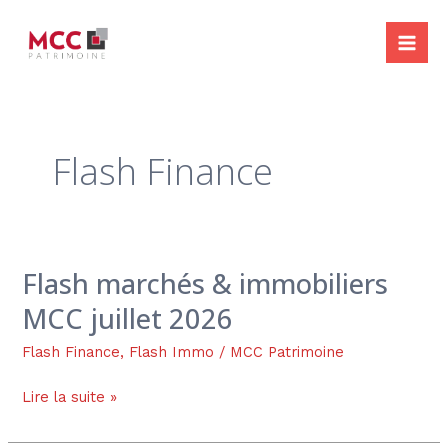
Aller
Pagination
Mai
au
d’article
Me
contenu
Flash Finance
Flash marchés & immobiliers
Flash
marchés
MCC juillet 2026
&
immobiliers
Flash Finance
,
Flash Immo
/
MCC Patrimoine
MCC
Lire la suite »
juillet
2026