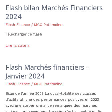
Flash bilan Marchés Financiers
Flash
bilan
2024
Marchés
Financiers
Flash Finance
/
MCC Patrimoine
2024
Télécharger ce flash
Lire la suite »
Flash Marchés financiers –
Flash
Marchés
Janvier 2024
financiers
–
Flash Finance
/
MCC Patrimoine
Janvier
Bilan de l’année 2023 La quasi-totalité des classes
2024
d’actifs affiche des performances positives en 2023
avec une surperformance remarquée des marchés
actions. Le mouvement haussier s’est accentué en fin